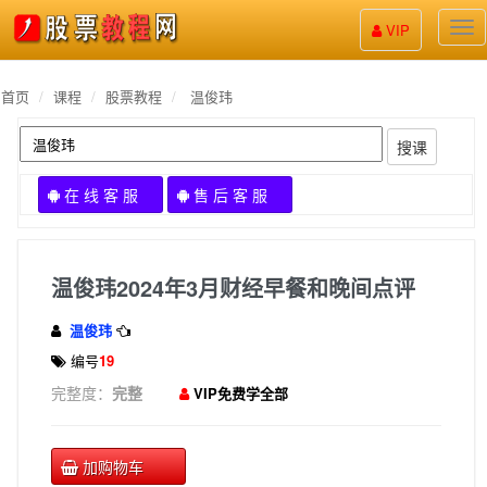
股
VIP
票
教
程
首页
课程
股票教程
温俊玮
搜课
在 线 客 服
售 后 客 服
温俊玮2024年3月财经早餐和晚间点评
温俊玮
编号
19
完整度：
完整
VIP免费学全部
加购物车