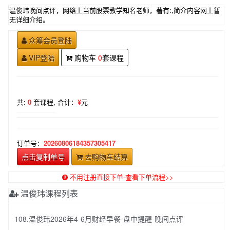
温俊玮晚间点评，网络上当前股票教学知名老师，著有:,简介内容网上暂
无详细介绍。
众筹会员登陆
VIP登陆
购物车
0
套课程
共:
0
套课程,
合计：
¥
元
订单号：
20260806184357305417
点击复制单号
去购物车结算
不用注册直接下单-查看下单流程>>
温俊玮课程列表
108.温俊玮2026年4-6月财经早餐-盘中提醒-晚间点评