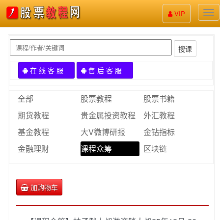
股
VIP
票
教
程
搜课
在 线 客 服
售 后 客 服
全部
股票教程
股票书籍
期货教程
贵金属投资教程
外汇教程
基金教程
大V微博研报
金钻指标
金融理财
课程众筹
区块链
加购物车