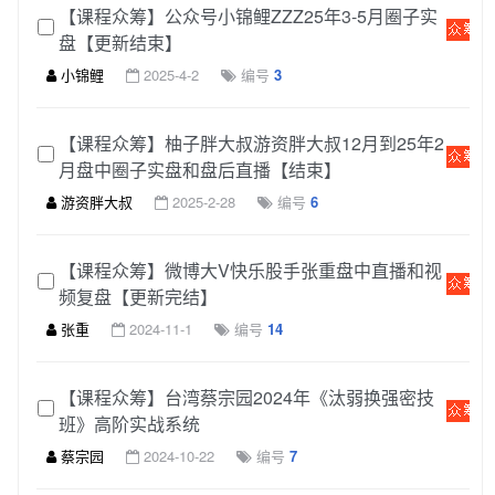
【课程众筹】公众号小锦鲤ZZZ25年3-5月圈子实
盘【更新结束】
小锦鲤
2025-4-2
编号
3
【课程众筹】柚子胖大叔游资胖大叔12月到25年2
月盘中圈子实盘和盘后直播【结束】
游资胖大叔
2025-2-28
编号
6
【课程众筹】微博大V快乐股手张重盘中直播和视
频复盘【更新完结】
张重
2024-11-1
编号
14
【课程众筹】台湾蔡宗园2024年《汰弱换强密技
班》高阶实战系统
蔡宗园
2024-10-22
编号
7