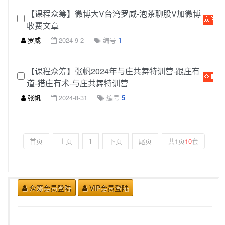
【课程众筹】微博大V台湾罗威-泡茶聊股V加微博
收费文章
罗威
2024-9-2
编号
1
【课程众筹】张帆2024年与庄共舞特训营-跟庄有
道-猎庄有术-与庄共舞特训营
张帆
2024-8-31
编号
5
首页
上页
1
下页
尾页
共1页
10
套
众筹会员登陆
VIP会员登陆